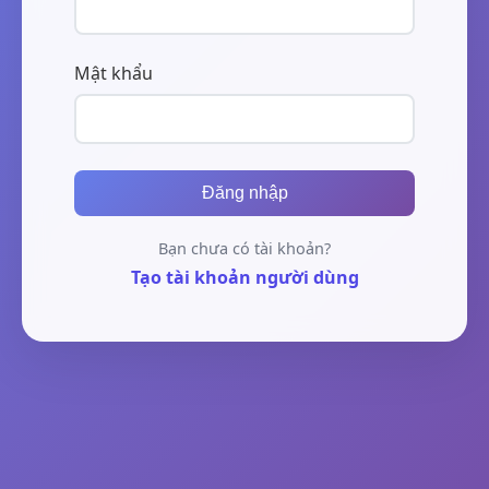
Mật khẩu
Đăng nhập
Bạn chưa có tài khoản?
Tạo tài khoản người dùng